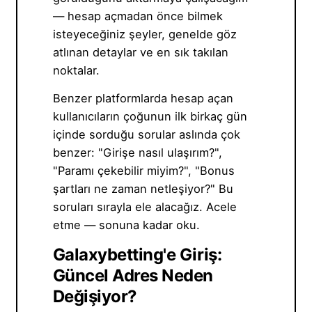
— hesap açmadan önce bilmek
isteyeceğiniz şeyler, genelde göz
atlınan detaylar ve en sık takılan
noktalar.
Benzer platformlarda hesap açan
kullanıcıların çoğunun ilk birkaç gün
içinde sorduğu sorular aslında çok
benzer: "Girişe nasıl ulaşırım?",
"Paramı çekebilir miyim?", "Bonus
şartları ne zaman netleşiyor?" Bu
soruları sırayla ele alacağız. Acele
etme — sonuna kadar oku.
Galaxybetting'e Giriş:
Güncel Adres Neden
Değişiyor?