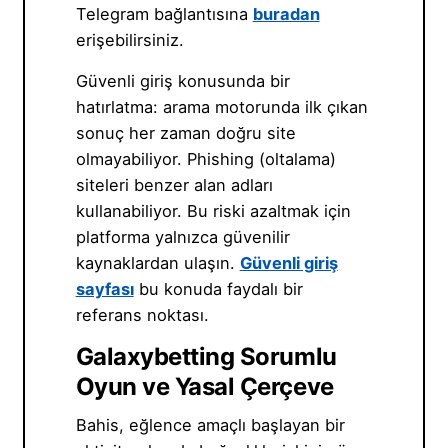
Telegram bağlantısına
buradan
erişebilirsiniz.
Güvenli giriş konusunda bir
hatırlatma: arama motorunda ilk çıkan
sonuç her zaman doğru site
olmayabiliyor. Phishing (oltalama)
siteleri benzer alan adları
kullanabiliyor. Bu riski azaltmak için
platforma yalnızca güvenilir
kaynaklardan ulaşın.
Güvenli giriş
sayfası
bu konuda faydalı bir
referans noktası.
Galaxybetting Sorumlu
Oyun ve Yasal Çerçeve
Bahis, eğlence amaçlı başlayan bir