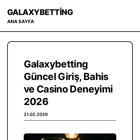
GALAXYBETTING
ANA SAYFA
Galaxybetting
Güncel Giriş, Bahis
ve Casino Deneyimi
2026
21.02.2026