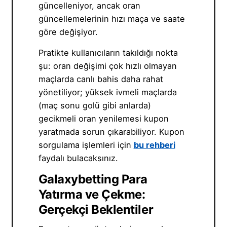
güncelleniyor, ancak oran
güncellemelerinin hızı maça ve saate
göre değişiyor.
Pratikte kullanıcıların takıldığı nokta
şu: oran değişimi çok hızlı olmayan
maçlarda canlı bahis daha rahat
yönetiliyor; yüksek ivmeli maçlarda
(maç sonu golü gibi anlarda)
gecikmeli oran yenilemesi kupon
yaratmada sorun çıkarabiliyor. Kupon
sorgulama işlemleri için
bu rehberi
faydalı bulacaksınız.
Galaxybetting Para
Yatırma ve Çekme:
Gerçekçi Beklentiler