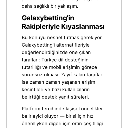
daha sağlıklı bir yaklaşım.
Galaxybetting'in
Rakipleriyle Kıyaslanması
Bu konuyu nesnel tutmak gerekiyor.
Galaxybetting'i alternatifleriyle
değerlendirdiğinizde öne çıkan
tarafları: Türkçe dil desteğinin
tutarlılığı ve mobil erişimin görece
sorunsuz olması. Zayıf kalan taraflar
ise zaman zaman yaşanan erişim
kesintileri ve bazı kullanıcıların
belirttiği destek yanıt süreleri.
Platform tercihinde kişisel öncelikler
belirleyici oluyor — birisi için hız
önemliyken diğeri için oran çeşitliliği