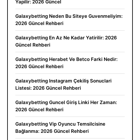
Yapilir: 2026 Güncel
Galaxybetting Neden Bu Siteye Guvenmeliyim:
2026 Güncel Rehberi
Galaxybetting En Az Ne Kadar Yatirilir: 2026
Güncel Rehberi
Galaxybetting Herabet Ve Betco Farki Nedir:
2026 Güncel Rehberi
Galaxybetting Instagram Çekiliş Sonuclari
Listesi: 2026 Güncel Rehberi
Galaxybetting Guncel Giriş Linki Her Zaman:
2026 Güncel Rehberi
Galaxybetting Vip Oyuncu Temsilcisine
Bağlanma: 2026 Güncel Rehberi