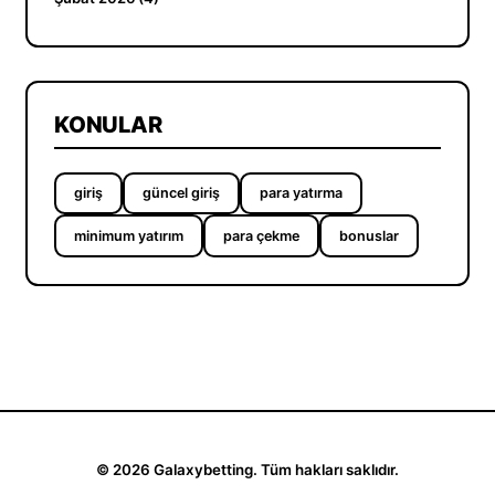
KONULAR
giriş
güncel giriş
para yatırma
minimum yatırım
para çekme
bonuslar
© 2026 Galaxybetting. Tüm hakları saklıdır.