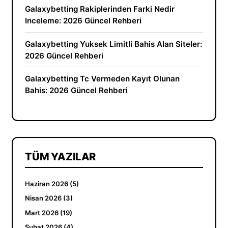
Galaxybetting Rakiplerinden Farki Nedir
Inceleme: 2026 Güncel Rehberi
Galaxybetting Yuksek Limitli Bahis Alan Siteler:
2026 Güncel Rehberi
Galaxybetting Tc Vermeden Kayıt Olunan
Bahis: 2026 Güncel Rehberi
TÜM YAZILAR
Haziran 2026 (5)
Nisan 2026 (3)
Mart 2026 (19)
Şubat 2026 (4)